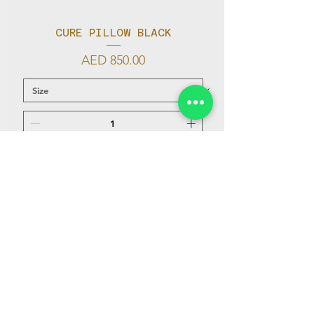
CURE PILLOW BLACK
가격
AED 850.00
카트에 추가
INFORMATION
SOCIAL MEDIA
​About Us​
Facebook
Cure Pillow
Instagram
HELP
CONTACT