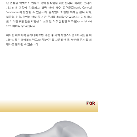
은 관절을 뻣뻣하게 만들고 목의 움직임을 제한합니다. 이러한 문제가
지속되면 근육이 약화되고 결국 만성 경추 증후군(Chronic Cervical
Syndrome)이 발생할 수 있습니다. 움직임이 제한된 자세는 근육 약화,
불균형, 위축, 유연성 상실 등 더 큰 문제를 초래할 수 있습니다. 임상적으
로 이러한 뻣뻣함은 퇴행성 디스크 및 척추 질환인 척추증(spondylosis)
으로 이어질 수 있습니다.
이러한 해부학적 원리에 따르면, 수면 중 목의 자연스러운 C자 곡선을 지
지하도록 **큐어필로우(Cure Pillow)**를 사용하면 목 뻣뻣함 문제를 예
방하고 완화할 수 있습니다.
FOR INTERNATIONA