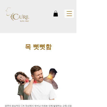
목 뻣뻣함
경추의 정상적인 C자 곡선에서 벗어난 자세로 인해 발생하는 근육 긴장