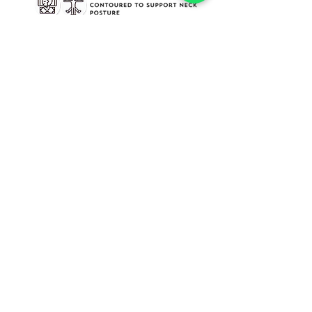
INFORMATION
SOCIAL MEDIA
​About Us​
Facebook
Cure Pillow
Instagram
HELP
CONTACT
My Account
Dubai Healthcare City
Refund & Exchange​
curepillow@gmail.com