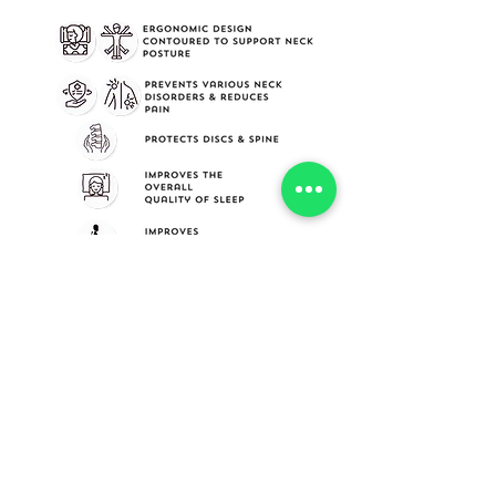
INFORMATION
SOCIAL MEDIA
​About Us​
Facebook
Cure Pillow
Instagram