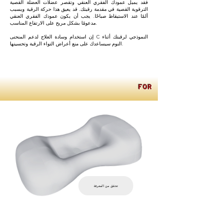
فقد يميل عمودك الفقري العنقي وتقصر عضلات العضلة القصية
الترقوية القصية في مقدمة رقبتك. قد يعيق هذا حركة الرقبة ويسبب
ألمًا عند الاستيقاظ صباحًا. يجب أن يكون عمودك الفقري العنقي
مدعومًا بشكل مريح على الارتفاع المناسب.
إن استخدام وسادة العلاج لدعم المنحنى C النموذجي لرقبتك أثناء
النوم سيساعدك على منع أعراض التواء الرقبة وتحسينها.
FOR INTERNATIONA
تحقق من المعرفة