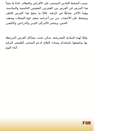
بسبب الضغط الجاذبي المستمر على الأقراص والعظام. عادةً ما ينشأ
هذا المرض في القرص بين الفقرتين العنقيتين الخامسة والسادسة،
وهما الأكثر نشاطًا في الرقبة. غالبًا ما ينتفخ هذا القرص للخلف
ويضغط على الأعصاب. من بين أعراضه ضعف قوة العضلات وضعف
الحس، وينتشر الألم إلى اليدين والذراعين والكتفين.
وفقًا لهذه المبادئ التشريحية، يمكن تجنب مشاكل القرص المرتبطة
بها وتخفيفها باستخدام وسادة العلاج لدعم المنحنى الطبيعي للرقبة
أثناء النوم.
FOR INTERNATIONA