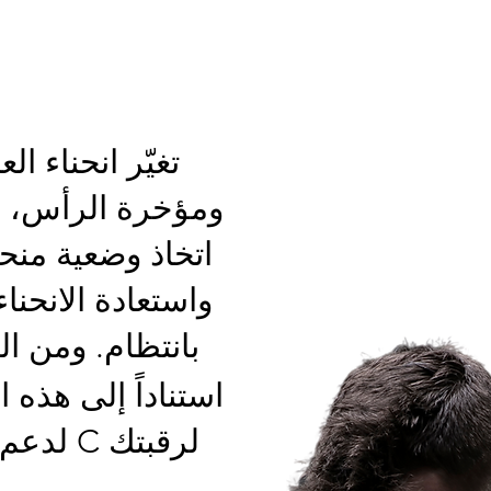
تغيّر انحناء ا
ومؤخرة الرأس، م
اتخاذ وضعية منحن
واستعادة الانحنا
بانتظام. ومن ال
استناداً إلى هذه