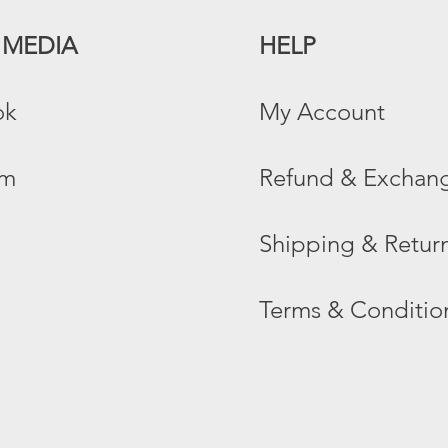
 MEDIA
HELP
ok
My Account
am
Refund & Exchang
Shipping & Return
Terms & Conditio