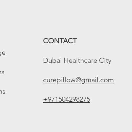
CONTACT
e​
Dubai Healthcare City
s​
curepillow@gmail.com
ns
+971504298275