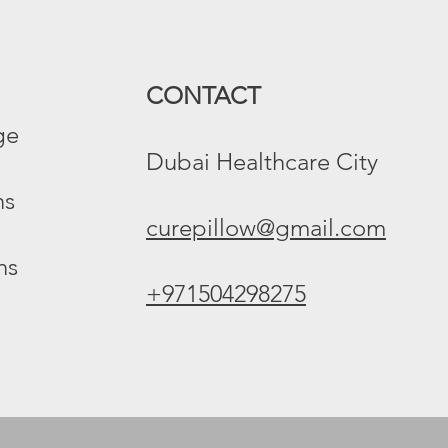
CONTACT
e​
Dubai Healthcare City
s​
curepillow@gmail.com
ns
+971504298275