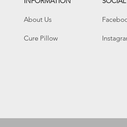
INFORMATION
SOCIAL
​About Us​
Facebo
Cure Pillow
Instagr