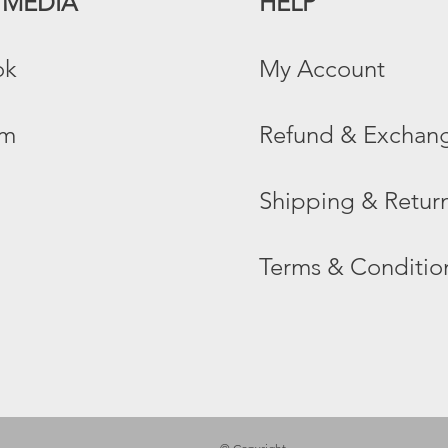
 MEDIA
HELP
ok
My Account
am
Refund & Exchang
Shipping & Return
Terms & Conditio